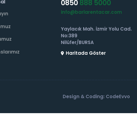
0850
888 5000
al
info@barlarentacar.com
ıyın
umuz
Yaylacık Mah. İzmir Yolu Cad.
No:389
umuz
Nilüfer/BURSA
slarımız
Haritada Göster
Design & Coding: CodeEvvo