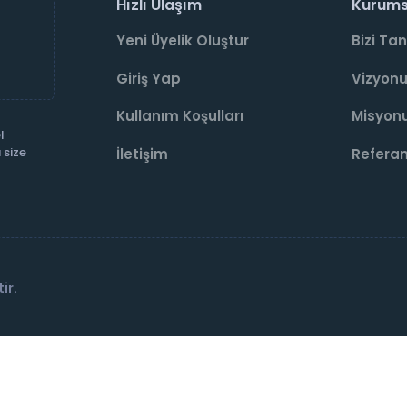
Hızlı Ulaşım
Kurums
Yeni Üyelik Oluştur
Bizi Tan
Giriş Yap
Vizyon
Kullanım Koşulları
Misyon
l
 size
İletişim
Referan
ir.