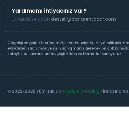
Yardımamı ihtiyacınız var?
Lütfen bize yazın
destek@barlarentacar.com
Geçmişten gelen tecrübemizle, memnuniyetinize yönelik sektöre
eksiklikleri sağlamak ve sizin uğraşmanız gerecek bir çok konuda
kolaylıklar sunmak adına çeşitli ürün ve hizmetler sunuyoruz.
© 2022-2026 Tüm Hakları
Taşdemir Holding
Firmasına Aitt