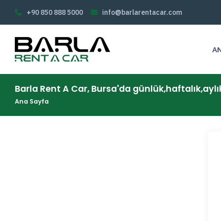
+90 850 888 5000
info@barlarentacar.com
A
Barla Rent A Car, Bursa'da günlük,haftalık,aylı
Ana Sayfa