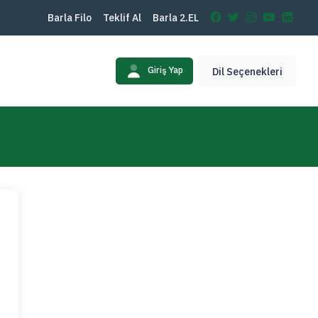
Barla Filo
Teklif Al
Barla 2.EL
Giriş Yap
Dil Seçenekleri